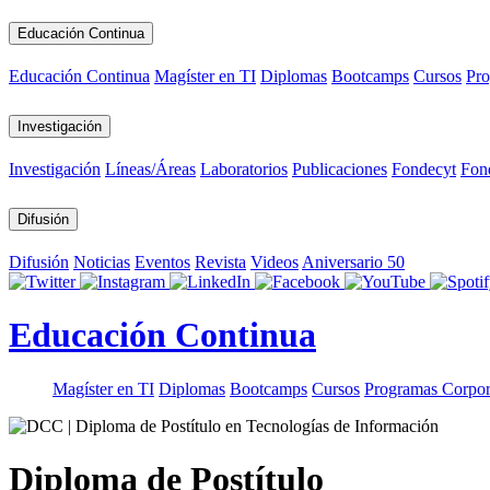
Educación Continua
Educación Continua
Magíster en TI
Diplomas
Bootcamps
Cursos
Pro
Investigación
Investigación
Líneas/Áreas
Laboratorios
Publicaciones
Fondecyt
Fon
Difusión
Difusión
Noticias
Eventos
Revista
Videos
Aniversario 50
Educación Continua
Magíster en TI
Diplomas
Bootcamps
Cursos
Programas Corpor
Diploma de Postítulo