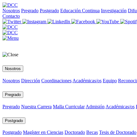
Nosotros
Pregrado
Postgrado
Educación Continua
Investigación
Difu
Contacto
Nosotros
Nosotros
Dirección
Coordinaciones
Académicas/os
Equipo
Reconoci
Pregrado
Pregrado
Nuestra Carrera
Malla Curricular
Admisión
Académicas/os
Postgrado
Postgrado
Magíster en Ciencias
Doctorado
Becas
Tesis de Doctorado