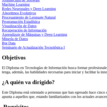
Arquitectura de Software
Machine Learning
Redes Neuronales y Deep Learning
Algoritmos Evolutivos
Procesamiento de Lenguaje Natural
Programación Estadística
Visualización de Datos
Recuperación de Información
Aprendizaje de Máquinas y Deep Learning
Minería de Datos
Big Data
Seminario de Actualización Tecnológica I
Objetivos
El Diploma en Tecnologías de Información busca formar profesionales 
tenga, además, las habilidades necesarias para iniciar y facilitar la in
¿A quién va dirigido?
Este Diploma está orientado a personas que han egresado hace cinco o
apunta a aquellos que, estando familiarizados con los actuales avance
Requisitos