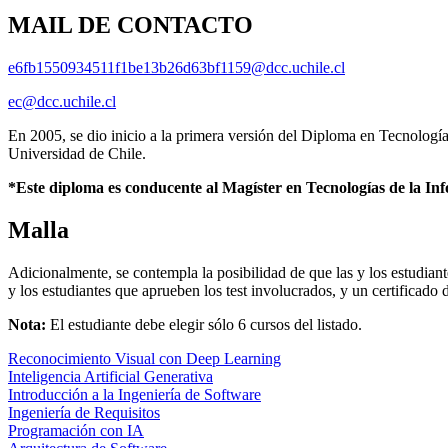
MAIL DE CONTACTO
e6fb1550934511f1be13b26d63bf1159@dcc.uchile.cl
ec@dcc.uchile.cl
En 2005, se dio inicio a la primera versión del Diploma en Tecnologí
Universidad de Chile.
*Este diploma es conducente al Magíster en Tecnologías de la Info
Malla
Adicionalmente, se contempla la posibilidad de que las y los estudian
y los estudiantes que aprueben los test involucrados, y un certificado 
Nota:
El estudiante debe elegir sólo 6 cursos del listado.
Reconocimiento Visual con Deep Learning
Inteligencia Artificial Generativa
Introducción a la Ingeniería de Software
Ingeniería de Requisitos
Programación con IA