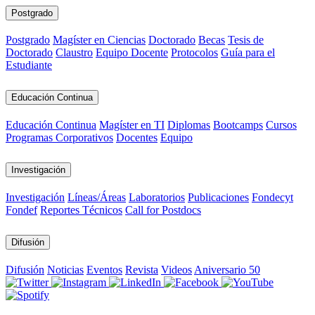
Postgrado
Postgrado
Magíster en Ciencias
Doctorado
Becas
Tesis de
Doctorado
Claustro
Equipo Docente
Protocolos
Guía para el
Estudiante
Educación Continua
Educación Continua
Magíster en TI
Diplomas
Bootcamps
Cursos
Programas Corporativos
Docentes
Equipo
Investigación
Investigación
Líneas/Áreas
Laboratorios
Publicaciones
Fondecyt
Fondef
Reportes Técnicos
Call for Postdocs
Difusión
Difusión
Noticias
Eventos
Revista
Videos
Aniversario 50