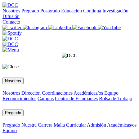
Nosotros
Pregrado
Postgrado
Educación Continua
Investigación
Difusión
Contacto
Nosotros
Nosotros
Dirección
Coordinaciones
Académicas/os
Equipo
Reconocimientos
Campus
Centro de Estudiantes
Bolsa de Trabajo
Pregrado
Pregrado
Nuestra Carrera
Malla Curricular
Admisión
Académicas/os
Equipo