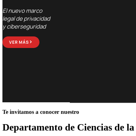
PERSONALES
de Facultd y DCC
2026
El nuevo marco
legal de privacidad
Postulaciones abiertas 2026
VER MÁS
VER MÁS
y ciberseguridad
VER MÁS
VER MÁS
Te invitamos a conocer nuestro
Departamento de Ciencias de l