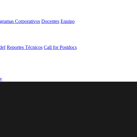
gramas Corporativos
Docentes
Equipo
def
Reportes Técnicos
Call for Postdocs