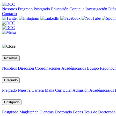
Nosotros
Pregrado
Postgrado
Educación Continua
Investigación
Difu
Contacto
Nosotros
Nosotros
Dirección
Coordinaciones
Académicas/os
Equipo
Reconoci
Pregrado
Pregrado
Nuestra Carrera
Malla Curricular
Admisión
Académicas/os
Postgrado
Postgrado
Magíster en Ciencias
Doctorado
Becas
Tesis de Doctorado