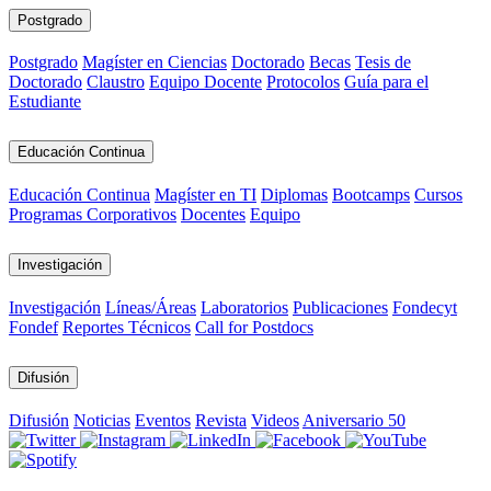
Postgrado
Postgrado
Magíster en Ciencias
Doctorado
Becas
Tesis de
Doctorado
Claustro
Equipo Docente
Protocolos
Guía para el
Estudiante
Educación Continua
Educación Continua
Magíster en TI
Diplomas
Bootcamps
Cursos
Programas Corporativos
Docentes
Equipo
Investigación
Investigación
Líneas/Áreas
Laboratorios
Publicaciones
Fondecyt
Fondef
Reportes Técnicos
Call for Postdocs
Difusión
Difusión
Noticias
Eventos
Revista
Videos
Aniversario 50