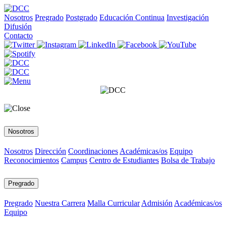
Nosotros
Pregrado
Postgrado
Educación Continua
Investigación
Difusión
Contacto
Nosotros
Nosotros
Dirección
Coordinaciones
Académicas/os
Equipo
Reconocimientos
Campus
Centro de Estudiantes
Bolsa de Trabajo
Pregrado
Pregrado
Nuestra Carrera
Malla Curricular
Admisión
Académicas/os
Equipo