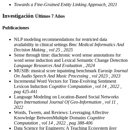
Towards a Fine-Grained Entity Linking Approach, 2021
Investigación
Últimos 7 Años
Publicaciones
NLP modeling recommendations for restricted data
availability in clinical settings
Bmc Medical Informatics And
Decision Making , vol 25 , 2025
Sense through time: diachronic word sense annotations for
word sense induction and Lexical Semantic Change Detection
Language Resources And Evaluation , 2024
MUSIB: musical score inpainting benchmark
Eurasip Journal
On Audio Speech And Music Processing , vol 2023 , 2023
Incremental Word Vectors for Time-Evolving Sentiment
Lexicon Induction
Cognitive Computation , vol 14 , 2022 ,
pag 425-441
Language Modeling on Location-Based Social Networks
Isprs International Journal Of Geo-Information , vol 11 ,
2022
Words, Tweets, and Reviews: Leveraging Affective
Knowledge BetweenMultiple Domains
Cognitive
Computation , vol 14 , 2022 , pag 388-406
Data Science for Engineers: A Teaching Ecosystem
Ieee