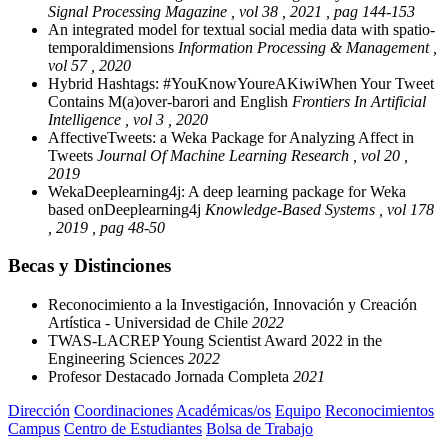
Signal Processing Magazine , vol 38 , 2021 , pag 144-153
An integrated model for textual social media data with spatio-
temporaldimensions
Information Processing & Management ,
vol 57 , 2020
Hybrid Hashtags: #YouKnowYoureAKiwiWhen Your Tweet
Contains M(a)over-barori and English
Frontiers In Artificial
Intelligence , vol 3 , 2020
AffectiveTweets: a Weka Package for Analyzing Affect in
Tweets
Journal Of Machine Learning Research , vol 20 ,
2019
WekaDeeplearning4j: A deep learning package for Weka
based onDeeplearning4j
Knowledge-Based Systems , vol 178
, 2019 , pag 48-50
Becas y Distinciones
Reconocimiento a la Investigación, Innovación y Creación
Artística - Universidad de Chile
2022
TWAS-LACREP Young Scientist Award 2022 in the
Engineering Sciences
2022
Profesor Destacado Jornada Completa
2021
Dirección
Coordinaciones
Académicas/os
Equipo
Reconocimientos
Campus
Centro de Estudiantes
Bolsa de Trabajo