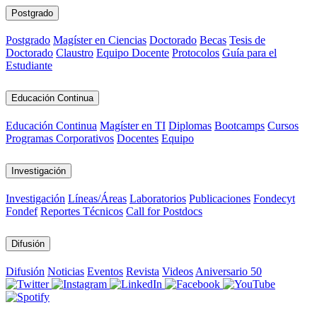
Postgrado
Postgrado
Magíster en Ciencias
Doctorado
Becas
Tesis de
Doctorado
Claustro
Equipo Docente
Protocolos
Guía para el
Estudiante
Educación Continua
Educación Continua
Magíster en TI
Diplomas
Bootcamps
Cursos
Programas Corporativos
Docentes
Equipo
Investigación
Investigación
Líneas/Áreas
Laboratorios
Publicaciones
Fondecyt
Fondef
Reportes Técnicos
Call for Postdocs
Difusión
Difusión
Noticias
Eventos
Revista
Videos
Aniversario 50