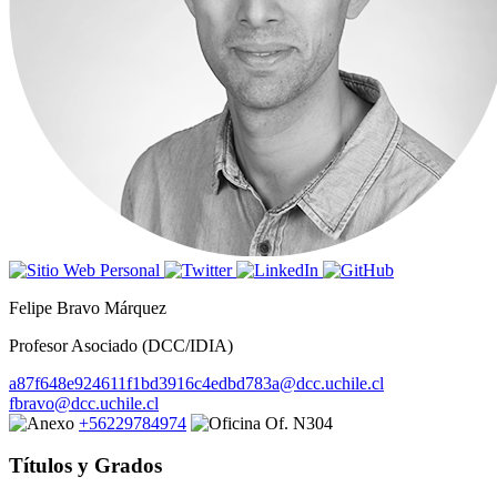
Felipe Bravo Márquez
Profesor Asociado (DCC/IDIA)
a87f648e924611f1bd3916c4edbd783a@dcc.uchile.cl
fbravo@dcc.uchile.cl
+56229784974
Of. N304
Títulos y Grados