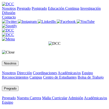
Nosotros
Pregrado
Postgrado
Educación Continua
Investigación
Difusión
Contacto
Nosotros
Nosotros
Dirección
Coordinaciones
Académicas/os
Equipo
Reconocimientos
Campus
Centro de Estudiantes
Bolsa de Trabajo
Pregrado
Pregrado
Nuestra Carrera
Malla Curricular
Admisión
Académicas/os
Equipo