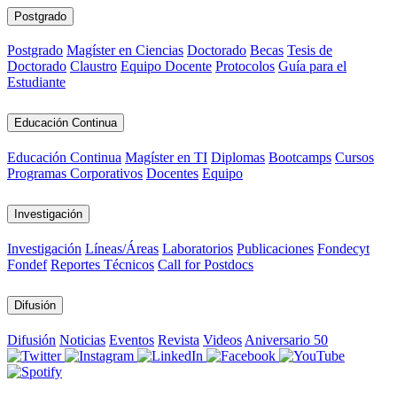
Postgrado
Postgrado
Magíster en Ciencias
Doctorado
Becas
Tesis de
Doctorado
Claustro
Equipo Docente
Protocolos
Guía para el
Estudiante
Educación Continua
Educación Continua
Magíster en TI
Diplomas
Bootcamps
Cursos
Programas Corporativos
Docentes
Equipo
Investigación
Investigación
Líneas/Áreas
Laboratorios
Publicaciones
Fondecyt
Fondef
Reportes Técnicos
Call for Postdocs
Difusión
Difusión
Noticias
Eventos
Revista
Videos
Aniversario 50