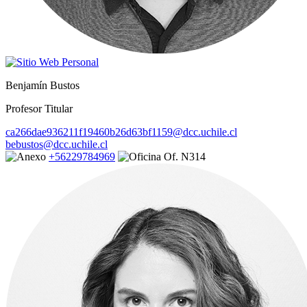
Benjamín Bustos
Profesor Titular
ca266dae936211f19460b26d63bf1159@dcc.uchile.cl
bebustos@dcc.uchile.cl
+56229784969
Of. N314