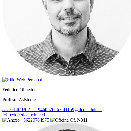
Federico Olmedo
Profesor Asistente
ca2721d6936211f19460b26d63bf1159@dcc.uchile.cl
folmedo@dcc.uchile.cl
+56229784975
Of. N311