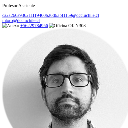
Profesor Asistente
ca2a266a936211f19460b26d63bf1159@dcc.uchile.cl
mtoro@dcc.uchile.cl
+56229784956
Of. N308