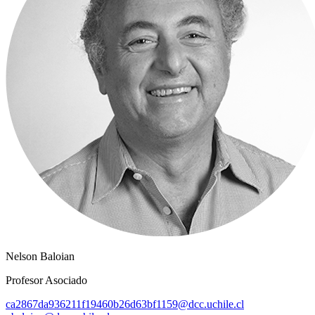
Nelson Baloian
Profesor Asociado
ca2867da936211f19460b26d63bf1159@dcc.uchile.cl