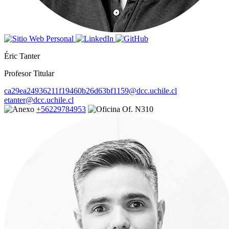
Éric Tanter
Profesor Titular
ca29ea24936211f19460b26d63bf1159@dcc.uchile.cl
etanter@dcc.uchile.cl
+56229784953
Of. N310