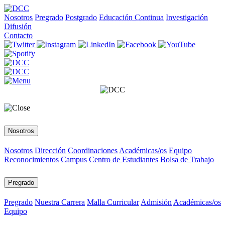
Nosotros
Pregrado
Postgrado
Educación Continua
Investigación
Difusión
Contacto
Nosotros
Nosotros
Dirección
Coordinaciones
Académicas/os
Equipo
Reconocimientos
Campus
Centro de Estudiantes
Bolsa de Trabajo
Pregrado
Pregrado
Nuestra Carrera
Malla Curricular
Admisión
Académicas/os
Equipo