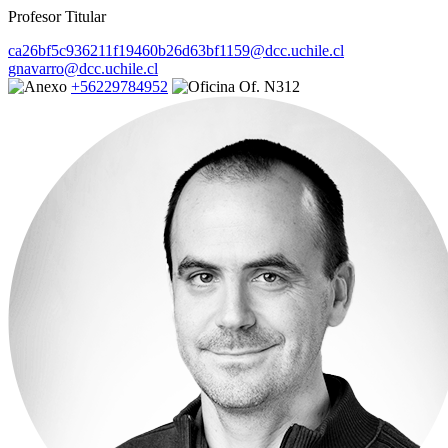
Profesor Titular
ca26bf5c936211f19460b26d63bf1159@dcc.uchile.cl
gnavarro@dcc.uchile.cl
+56229784952
Of. N312