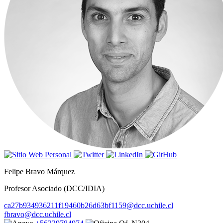
Felipe Bravo Márquez
Profesor Asociado (DCC/IDIA)
ca27b934936211f19460b26d63bf1159@dcc.uchile.cl
fbravo@dcc.uchile.cl