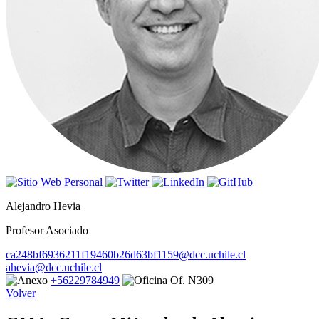
Alejandro Hevia
Profesor Asociado
ca248bf6936211f19460b26d63bf1159@dcc.uchile.cl
ahevia@dcc.uchile.cl
+56229784949
Of. N309
Volver