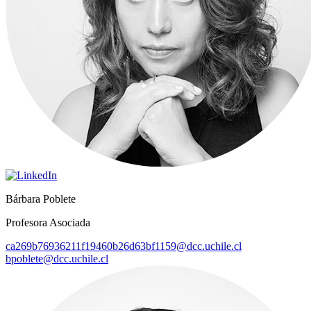
Bárbara Poblete
Profesora Asociada
ca269b76936211f19460b26d63bf1159@dcc.uchile.cl
bpoblete@dcc.uchile.cl