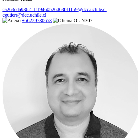
ca263cda936211f19460b26d63bf1159@dcc.uchile.cl
cgutierr@dcc.uchile.cl
+56229780658
Of. N307