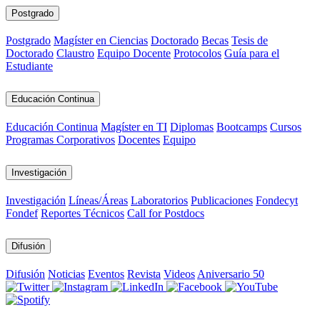
Postgrado
Postgrado
Magíster en Ciencias
Doctorado
Becas
Tesis de
Doctorado
Claustro
Equipo Docente
Protocolos
Guía para el
Estudiante
Educación Continua
Educación Continua
Magíster en TI
Diplomas
Bootcamps
Cursos
Programas Corporativos
Docentes
Equipo
Investigación
Investigación
Líneas/Áreas
Laboratorios
Publicaciones
Fondecyt
Fondef
Reportes Técnicos
Call for Postdocs
Difusión
Difusión
Noticias
Eventos
Revista
Videos
Aniversario 50