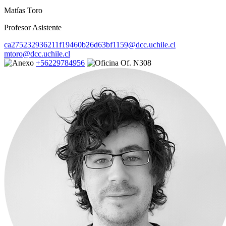
Matías Toro
Profesor Asistente
ca275232936211f19460b26d63bf1159@dcc.uchile.cl
mtoro@dcc.uchile.cl
+56229784956
Of. N308