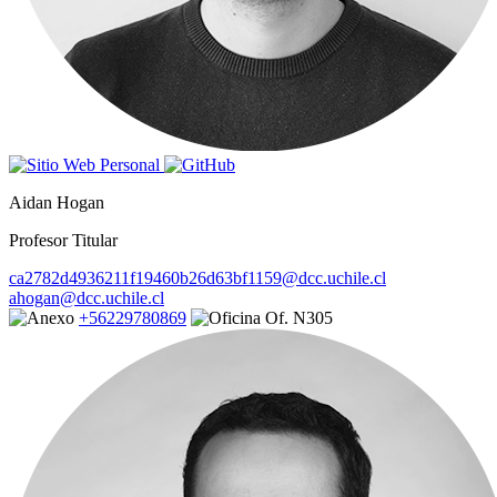
Aidan Hogan
Profesor Titular
ca2782d4936211f19460b26d63bf1159@dcc.uchile.cl
ahogan@dcc.uchile.cl
+56229780869
Of. N305