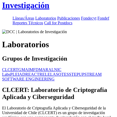
Investigación
Líneas/Áreas
Laboratorios
Publicaciones
Fondecyt
Fondef
Reportes Técnicos
Call for Postdocs
Laboratorios
Grupos de Investigación
CLCERT
GMA
IMFD
MARAL
NIC
Labs
PLEIAD
REACT
RELELA
SOTES
STEP
UPSTREAM
SOFTWARE ENGINEERING
CLCERT: Laboratorio de Criptografía
Aplicada y Ciberseguridad
El Laboratorio de Criptografía Aplicada y Ciberseguridad de la
Universidad de Chile (CLCERT) es un grupo de investigación