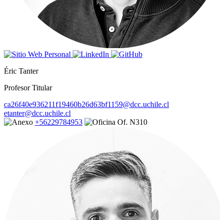
Éric Tanter
Profesor Titular
ca26f40e936211f19460b26d63bf1159@dcc.uchile.cl
etanter@dcc.uchile.cl
+56229784953
Of. N310