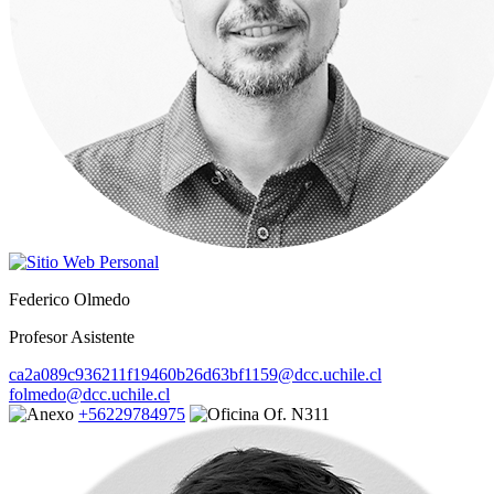
Federico Olmedo
Profesor Asistente
ca2a089c936211f19460b26d63bf1159@dcc.uchile.cl
folmedo@dcc.uchile.cl
+56229784975
Of. N311