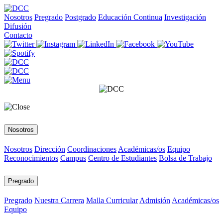
Nosotros
Pregrado
Postgrado
Educación Continua
Investigación
Difusión
Contacto
Nosotros
Nosotros
Dirección
Coordinaciones
Académicas/os
Equipo
Reconocimientos
Campus
Centro de Estudiantes
Bolsa de Trabajo
Pregrado
Pregrado
Nuestra Carrera
Malla Curricular
Admisión
Académicas/os
Equipo