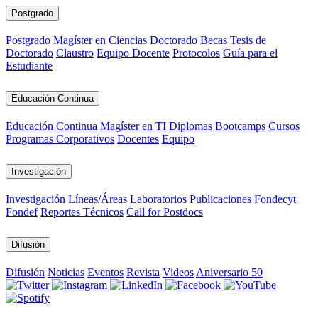
Postgrado
Postgrado
Magíster en Ciencias
Doctorado
Becas
Tesis de
Doctorado
Claustro
Equipo Docente
Protocolos
Guía para el
Estudiante
Educación Continua
Educación Continua
Magíster en TI
Diplomas
Bootcamps
Cursos
Programas Corporativos
Docentes
Equipo
Investigación
Investigación
Líneas/Áreas
Laboratorios
Publicaciones
Fondecyt
Fondef
Reportes Técnicos
Call for Postdocs
Difusión
Difusión
Noticias
Eventos
Revista
Videos
Aniversario 50