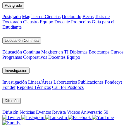
Postgrado
Postgrado
Magíster en Ciencias
Doctorado
Becas
Tesis de
Doctorado
Claustro
Equipo Docente
Protocolos
Guía para el
Estudiante
Educación Continua
Educación Continua
Magíster en TI
Diplomas
Bootcamps
Cursos
Programas Corporativos
Docentes
Equipo
Investigación
Investigación
Líneas/Áreas
Laboratorios
Publicaciones
Fondecyt
Fondef
Reportes Técnicos
Call for Postdocs
Difusión
Difusión
Noticias
Eventos
Revista
Videos
Aniversario 50