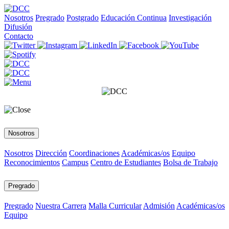
Nosotros
Pregrado
Postgrado
Educación Continua
Investigación
Difusión
Contacto
Nosotros
Nosotros
Dirección
Coordinaciones
Académicas/os
Equipo
Reconocimientos
Campus
Centro de Estudiantes
Bolsa de Trabajo
Pregrado
Pregrado
Nuestra Carrera
Malla Curricular
Admisión
Académicas/os
Equipo