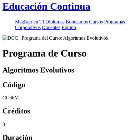
Educación Continua
Magíster en TI
Diplomas
Bootcamps
Cursos
Programas
Corporativos
Docentes
Equipo
Programa de Curso
Algoritmos Evolutivos
Código
CC66M
Créditos
3
Duración