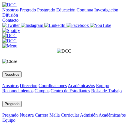
Nosotros
Pregrado
Postgrado
Educación Continua
Investigación
Difusión
Contacto
Nosotros
Nosotros
Dirección
Coordinaciones
Académicas/os
Equipo
Reconocimientos
Campus
Centro de Estudiantes
Bolsa de Trabajo
Pregrado
Pregrado
Nuestra Carrera
Malla Curricular
Admisión
Académicas/os
Equipo