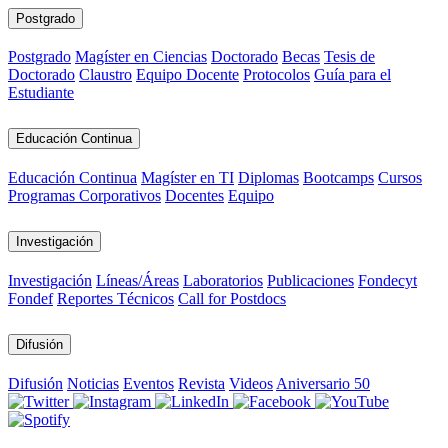
Postgrado
Postgrado
Magíster en Ciencias
Doctorado
Becas
Tesis de
Doctorado
Claustro
Equipo Docente
Protocolos
Guía para el
Estudiante
Educación Continua
Educación Continua
Magíster en TI
Diplomas
Bootcamps
Cursos
Programas Corporativos
Docentes
Equipo
Investigación
Investigación
Líneas/Áreas
Laboratorios
Publicaciones
Fondecyt
Fondef
Reportes Técnicos
Call for Postdocs
Difusión
Difusión
Noticias
Eventos
Revista
Videos
Aniversario 50