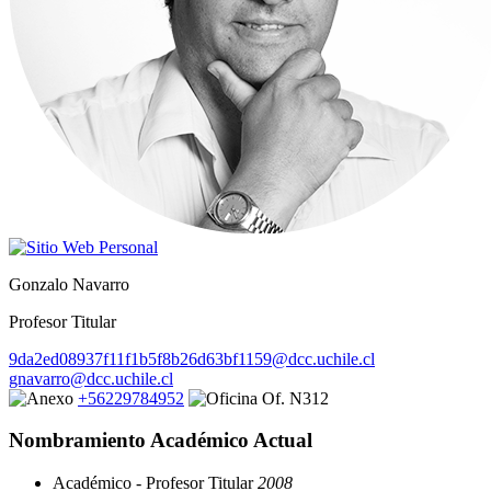
Gonzalo Navarro
Profesor Titular
9da2ed08937f11f1b5f8b26d63bf1159@dcc.uchile.cl
gnavarro@dcc.uchile.cl
+56229784952
Of. N312
Nombramiento Académico Actual
Académico - Profesor Titular
2008