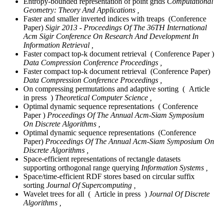
Entropy-bounded representation of point grids
Computational
Geometry: Theory And Applications ,
Faster and smaller inverted indices with treaps (Conference
Paper)
Sigir 2013 - Proceedings Of The 36TH International
Acm Sigir Conference On Research And Development In
Information Retrieval ,
Faster compact top-k document retrieval ( Conference Paper )
Data Compression Conference Proceedings ,
Faster compact top-k document retrieval (Conference Paper)
Data Compression Conference Proceedings ,
On compressing permutations and adaptive sorting ( Article
in press )
Theoretical Computer Science ,
Optimal dynamic sequence representations ( Conference
Paper )
Proceedings Of The Annual Acm-Siam Symposium
On Discrete Algorithms ,
Optimal dynamic sequence representations (Conference
Paper)
Proceedings Of The Annual Acm-Siam Symposium On
Discrete Algorithms ,
Space-efficient representations of rectangle datasets
supporting orthogonal range querying
Information Systems ,
Space/time-efficient RDF stores based on circular suffix
sorting
Journal Of Supercomputing ,
Wavelet trees for all ( Article in press )
Journal Of Discrete
Algorithms ,