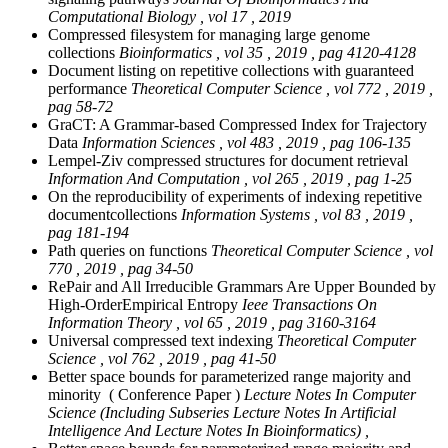
Computational Biology , vol 17 , 2019
Compressed filesystem for managing large genome
collections
Bioinformatics , vol 35 , 2019 , pag 4120-4128
Document listing on repetitive collections with guaranteed
performance
Theoretical Computer Science , vol 772 , 2019 ,
pag 58-72
GraCT: A Grammar-based Compressed Index for Trajectory
Data
Information Sciences , vol 483 , 2019 , pag 106-135
Lempel-Ziv compressed structures for document retrieval
Information And Computation , vol 265 , 2019 , pag 1-25
On the reproducibility of experiments of indexing repetitive
documentcollections
Information Systems , vol 83 , 2019 ,
pag 181-194
Path queries on functions
Theoretical Computer Science , vol
770 , 2019 , pag 34-50
RePair and All Irreducible Grammars Are Upper Bounded by
High-OrderEmpirical Entropy
Ieee Transactions On
Information Theory , vol 65 , 2019 , pag 3160-3164
Universal compressed text indexing
Theoretical Computer
Science , vol 762 , 2019 , pag 41-50
Better space bounds for parameterized range majority and
minority ( Conference Paper )
Lecture Notes In Computer
Science (Including Subseries Lecture Notes In Artificial
Intelligence And Lecture Notes In Bioinformatics) ,