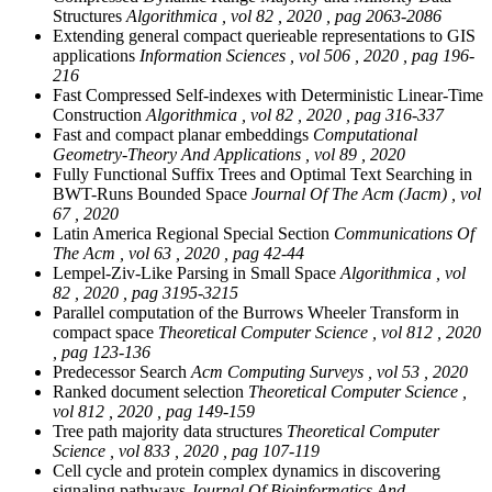
Structures
Algorithmica , vol 82 , 2020 , pag 2063-2086
Extending general compact querieable representations to GIS
applications
Information Sciences , vol 506 , 2020 , pag 196-
216
Fast Compressed Self-indexes with Deterministic Linear-Time
Construction
Algorithmica , vol 82 , 2020 , pag 316-337
Fast and compact planar embeddings
Computational
Geometry-Theory And Applications , vol 89 , 2020
Fully Functional Suffix Trees and Optimal Text Searching in
BWT-Runs Bounded Space
Journal Of The Acm (Jacm) , vol
67 , 2020
Latin America Regional Special Section
Communications Of
The Acm , vol 63 , 2020 , pag 42-44
Lempel-Ziv-Like Parsing in Small Space
Algorithmica , vol
82 , 2020 , pag 3195-3215
Parallel computation of the Burrows Wheeler Transform in
compact space
Theoretical Computer Science , vol 812 , 2020
, pag 123-136
Predecessor Search
Acm Computing Surveys , vol 53 , 2020
Ranked document selection
Theoretical Computer Science ,
vol 812 , 2020 , pag 149-159
Tree path majority data structures
Theoretical Computer
Science , vol 833 , 2020 , pag 107-119
Cell cycle and protein complex dynamics in discovering
signaling pathways
Journal Of Bioinformatics And