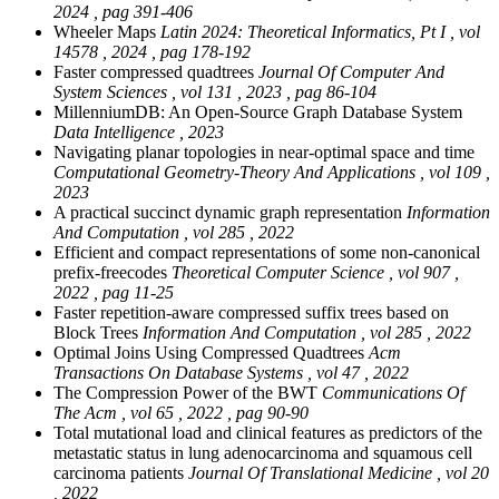
2024 , pag 391-406
Wheeler Maps
Latin 2024: Theoretical Informatics, Pt I , vol
14578 , 2024 , pag 178-192
Faster compressed quadtrees
Journal Of Computer And
System Sciences , vol 131 , 2023 , pag 86-104
MillenniumDB: An Open-Source Graph Database System
Data Intelligence , 2023
Navigating planar topologies in near-optimal space and time
Computational Geometry-Theory And Applications , vol 109 ,
2023
A practical succinct dynamic graph representation
Information
And Computation , vol 285 , 2022
Efficient and compact representations of some non-canonical
prefix-freecodes
Theoretical Computer Science , vol 907 ,
2022 , pag 11-25
Faster repetition-aware compressed suffix trees based on
Block Trees
Information And Computation , vol 285 , 2022
Optimal Joins Using Compressed Quadtrees
Acm
Transactions On Database Systems , vol 47 , 2022
The Compression Power of the BWT
Communications Of
The Acm , vol 65 , 2022 , pag 90-90
Total mutational load and clinical features as predictors of the
metastatic status in lung adenocarcinoma and squamous cell
carcinoma patients
Journal Of Translational Medicine , vol 20
, 2022