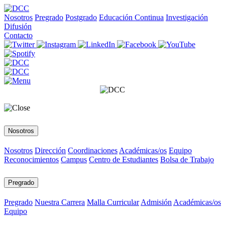
Nosotros
Pregrado
Postgrado
Educación Continua
Investigación
Difusión
Contacto
Nosotros
Nosotros
Dirección
Coordinaciones
Académicas/os
Equipo
Reconocimientos
Campus
Centro de Estudiantes
Bolsa de Trabajo
Pregrado
Pregrado
Nuestra Carrera
Malla Curricular
Admisión
Académicas/os
Equipo