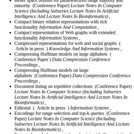
Better space bounds for parameterized range majority and
minority (Conference Paper)
Lecture Notes In Computer
Science (Including Subseries Lecture Notes In Artificial
Intelligence And Lecture Notes In Bioinformatics) ,
Compact binary relation representations with rich
functionality
Information And Computation ,
Compact representation of Web graphs with extended
functionality
Information Systems ,
Compressed representations for web and social graphs (
Article in press )
Knowledge And Information Systems ,
Compressing Huffman models on large alphabets (
Conference Paper )
Data Compression Conference
Proceedings ,
Compressing Huffman models on large
alphabets (Conference Paper)
Data Compression Conference
Proceedings ,
Document listing on repetitive collections (Conference Paper)
Lecture Notes In Computer Science (Including Subseries
Lecture Notes In Artificial Intelligence And Lecture Notes In
Bioinformatics) ,
Editorial ( Article in press )
Information Systems ,
Encodings for range selection and top-k queries (Conference
Paper)
Lecture Notes In Computer Science (Including
Subseries Lecture Notes In Artificial Intelligence And Lecture
Notes In Bioinformatics) ,