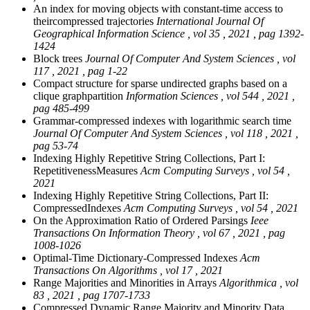
An index for moving objects with constant-time access to
theircompressed trajectories
International Journal Of
Geographical Information Science , vol 35 , 2021 , pag 1392-
1424
Block trees
Journal Of Computer And System Sciences , vol
117 , 2021 , pag 1-22
Compact structure for sparse undirected graphs based on a
clique graphpartition
Information Sciences , vol 544 , 2021 ,
pag 485-499
Grammar-compressed indexes with logarithmic search time
Journal Of Computer And System Sciences , vol 118 , 2021 ,
pag 53-74
Indexing Highly Repetitive String Collections, Part I:
RepetitivenessMeasures
Acm Computing Surveys , vol 54 ,
2021
Indexing Highly Repetitive String Collections, Part II:
CompressedIndexes
Acm Computing Surveys , vol 54 , 2021
On the Approximation Ratio of Ordered Parsings
Ieee
Transactions On Information Theory , vol 67 , 2021 , pag
1008-1026
Optimal-Time Dictionary-Compressed Indexes
Acm
Transactions On Algorithms , vol 17 , 2021
Range Majorities and Minorities in Arrays
Algorithmica , vol
83 , 2021 , pag 1707-1733
Compressed Dynamic Range Majority and Minority Data