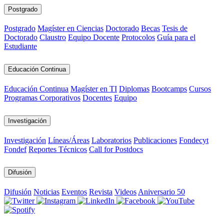
Postgrado
Postgrado
Magíster en Ciencias
Doctorado
Becas
Tesis de
Doctorado
Claustro
Equipo Docente
Protocolos
Guía para el
Estudiante
Educación Continua
Educación Continua
Magíster en TI
Diplomas
Bootcamps
Cursos
Programas Corporativos
Docentes
Equipo
Investigación
Investigación
Líneas/Áreas
Laboratorios
Publicaciones
Fondecyt
Fondef
Reportes Técnicos
Call for Postdocs
Difusión
Difusión
Noticias
Eventos
Revista
Videos
Aniversario 50