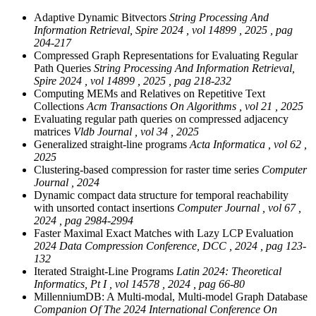
Adaptive Dynamic Bitvectors
String Processing And
Information Retrieval, Spire 2024 , vol 14899 , 2025 , pag
204-217
Compressed Graph Representations for Evaluating Regular
Path Queries
String Processing And Information Retrieval,
Spire 2024 , vol 14899 , 2025 , pag 218-232
Computing MEMs and Relatives on Repetitive Text
Collections
Acm Transactions On Algorithms , vol 21 , 2025
Evaluating regular path queries on compressed adjacency
matrices
Vldb Journal , vol 34 , 2025
Generalized straight-line programs
Acta Informatica , vol 62 ,
2025
Clustering-based compression for raster time series
Computer
Journal , 2024
Dynamic compact data structure for temporal reachability
with unsorted contact insertions
Computer Journal , vol 67 ,
2024 , pag 2984-2994
Faster Maximal Exact Matches with Lazy LCP Evaluation
2024 Data Compression Conference, DCC , 2024 , pag 123-
132
Iterated Straight-Line Programs
Latin 2024: Theoretical
Informatics, Pt I , vol 14578 , 2024 , pag 66-80
MillenniumDB: A Multi-modal, Multi-model Graph Database
Companion Of The 2024 International Conference On