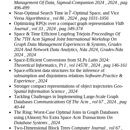
Management Of Data, Sigmod-Companion 2024 , 2024 , pag
496-499
Near-Optimal Search Time in Î´-Optimal Space, and Vice
Versa
Algorithmica , vol 86 , 2024 , pag 1031-1056
Optimizing RPQs over a compact graph representation
Vldb
Journal , vol 33 , 2024 , pag 349-374
Space & Time Efficient Leapfrog Triejoin
Proceedings Of
The 7TH Acm Sigmod Joint International Workshop On
Graph Data Management Experiences & Systems, Grades
2024 And Network Data Analytics, Nda 2024, Grades-Nda
2024 , 2024
Space-Efficient Conversions from SLPs
Latin 2024:
Theoretical Informatics, Pt I , vol 14578 , 2024 , pag 146-161
Space-efficient data structures for the inference of
subsumption and disjointness relations
Software-Practice &
Experience , 2024
Stronger compact representations of object trajectories
Geo-
Spatial Information Science , 2024
Tackling Challenges in Implementing Large-Scale Graph
Databases
Communications Of The Acm , vol 67 , 2024 , pag
40-44
The Ring: Worst-Case Optimal Joins in Graph Databases
using (Almost) No Extra Space
Acm Transactions On
Database Systems , 2024
Two-Dimensional Block Trees
Computer Journal , vol 67 ,