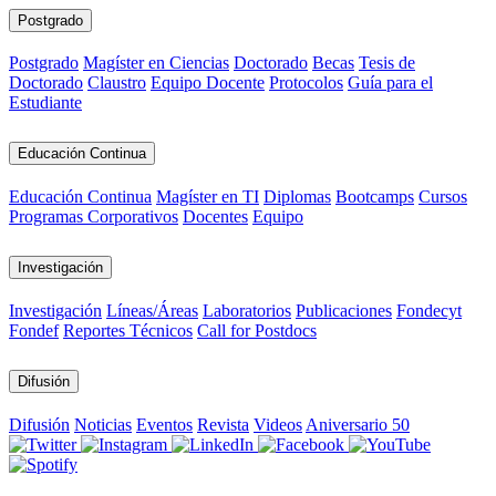
Postgrado
Postgrado
Magíster en Ciencias
Doctorado
Becas
Tesis de
Doctorado
Claustro
Equipo Docente
Protocolos
Guía para el
Estudiante
Educación Continua
Educación Continua
Magíster en TI
Diplomas
Bootcamps
Cursos
Programas Corporativos
Docentes
Equipo
Investigación
Investigación
Líneas/Áreas
Laboratorios
Publicaciones
Fondecyt
Fondef
Reportes Técnicos
Call for Postdocs
Difusión
Difusión
Noticias
Eventos
Revista
Videos
Aniversario 50