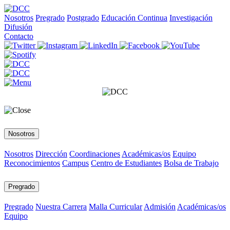
Nosotros
Pregrado
Postgrado
Educación Continua
Investigación
Difusión
Contacto
Nosotros
Nosotros
Dirección
Coordinaciones
Académicas/os
Equipo
Reconocimientos
Campus
Centro de Estudiantes
Bolsa de Trabajo
Pregrado
Pregrado
Nuestra Carrera
Malla Curricular
Admisión
Académicas/os
Equipo