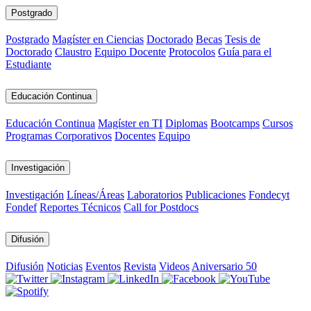
Postgrado
Postgrado
Magíster en Ciencias
Doctorado
Becas
Tesis de
Doctorado
Claustro
Equipo Docente
Protocolos
Guía para el
Estudiante
Educación Continua
Educación Continua
Magíster en TI
Diplomas
Bootcamps
Cursos
Programas Corporativos
Docentes
Equipo
Investigación
Investigación
Líneas/Áreas
Laboratorios
Publicaciones
Fondecyt
Fondef
Reportes Técnicos
Call for Postdocs
Difusión
Difusión
Noticias
Eventos
Revista
Videos
Aniversario 50