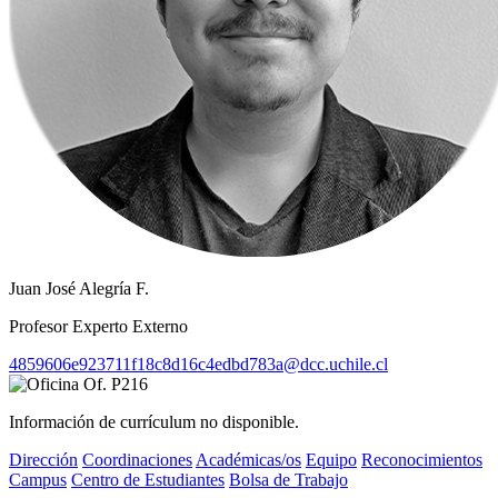
Juan José Alegría F.
Profesor Experto Externo
4859606e923711f18c8d16c4edbd783a@dcc.uchile.cl
Of. P216
Información de currículum no disponible.
Dirección
Coordinaciones
Académicas/os
Equipo
Reconocimientos
Campus
Centro de Estudiantes
Bolsa de Trabajo