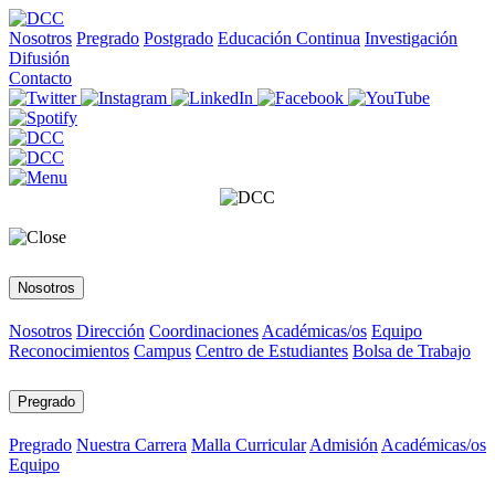
Nosotros
Pregrado
Postgrado
Educación Continua
Investigación
Difusión
Contacto
Nosotros
Nosotros
Dirección
Coordinaciones
Académicas/os
Equipo
Reconocimientos
Campus
Centro de Estudiantes
Bolsa de Trabajo
Pregrado
Pregrado
Nuestra Carrera
Malla Curricular
Admisión
Académicas/os
Equipo