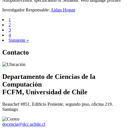
Adoption-centric specification of Semantic Web language profiles
Investigador Responsable:
Aidan Hogan
1
2
3
4
Siguiente »
Contacto
Departamento de Ciencias de la
Computación
FCFM, Universidad de Chile
Beauchef #851, Edificio Poniente, segundo piso, oficina 219.
Santiago
docencia@dcc.uchile.cl