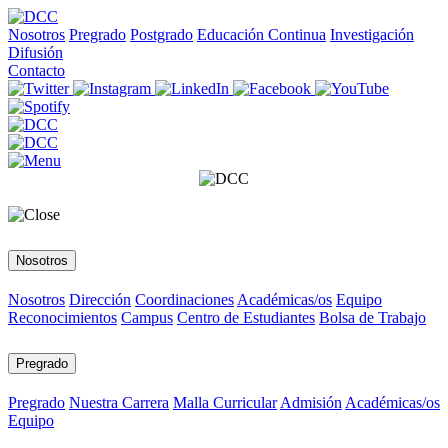
Nosotros
Pregrado
Postgrado
Educación Continua
Investigación
Difusión
Contacto
Nosotros
Nosotros
Dirección
Coordinaciones
Académicas/os
Equipo
Reconocimientos
Campus
Centro de Estudiantes
Bolsa de Trabajo
Pregrado
Pregrado
Nuestra Carrera
Malla Curricular
Admisión
Académicas/os
Equipo