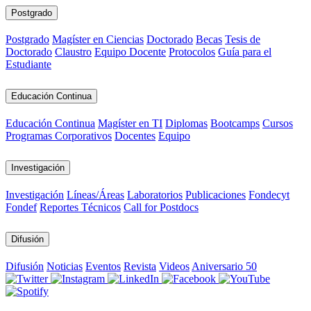
Postgrado
Postgrado
Magíster en Ciencias
Doctorado
Becas
Tesis de
Doctorado
Claustro
Equipo Docente
Protocolos
Guía para el
Estudiante
Educación Continua
Educación Continua
Magíster en TI
Diplomas
Bootcamps
Cursos
Programas Corporativos
Docentes
Equipo
Investigación
Investigación
Líneas/Áreas
Laboratorios
Publicaciones
Fondecyt
Fondef
Reportes Técnicos
Call for Postdocs
Difusión
Difusión
Noticias
Eventos
Revista
Videos
Aniversario 50