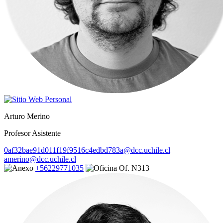
Arturo Merino
Profesor Asistente
0af32bae91d011f19f9516c4edbd783a@dcc.uchile.cl
amerino@dcc.uchile.cl
+56229771035
Of. N313