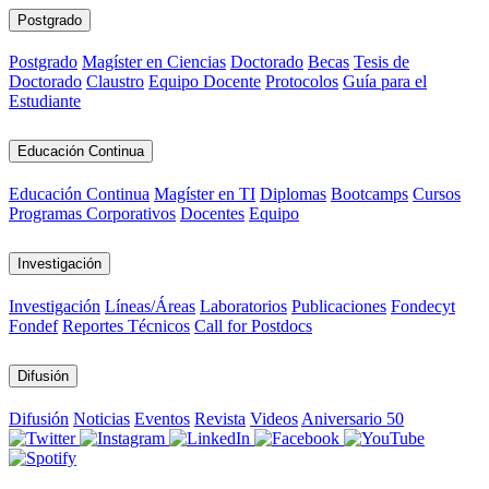
Postgrado
Postgrado
Magíster en Ciencias
Doctorado
Becas
Tesis de
Doctorado
Claustro
Equipo Docente
Protocolos
Guía para el
Estudiante
Educación Continua
Educación Continua
Magíster en TI
Diplomas
Bootcamps
Cursos
Programas Corporativos
Docentes
Equipo
Investigación
Investigación
Líneas/Áreas
Laboratorios
Publicaciones
Fondecyt
Fondef
Reportes Técnicos
Call for Postdocs
Difusión
Difusión
Noticias
Eventos
Revista
Videos
Aniversario 50