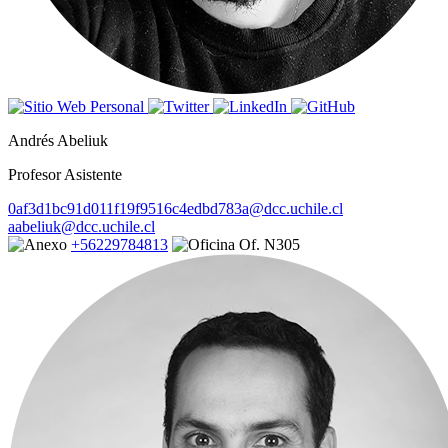
Andrés Abeliuk
Profesor Asistente
0af3d1bc91d011f19f9516c4edbd783a@dcc.uchile.cl
aabeliuk@dcc.uchile.cl
+56229784813
Of. N305