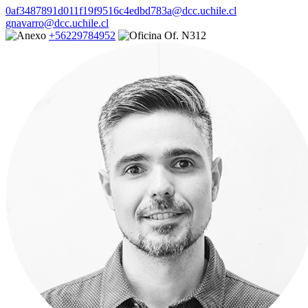
0af3487891d011f19f9516c4edbd783a@dcc.uchile.cl
gnavarro@dcc.uchile.cl
+56229784952
Of. N312