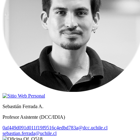
Sebastián Ferrada A.
Profesor Asistente (DCC/IDIA)
0af449d091d011f19f9516c4edbd783a@dcc.uchile.cl
sebastian.ferrada@uchile.cl
Of. O518