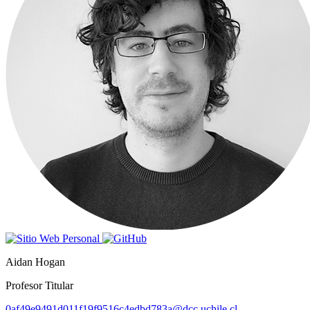
Aidan Hogan
Profesor Titular
0af49e9491d011f19f9516c4edbd783a@dcc.uchile.cl