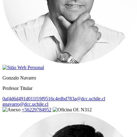
Gonzalo Navarro
Profesor Titular
0af4d6d491d011f19f9516c4edbd783a@dcc.uchile.cl
gnavarro@dcc.uchile.cl
+56229784952
Of. N312