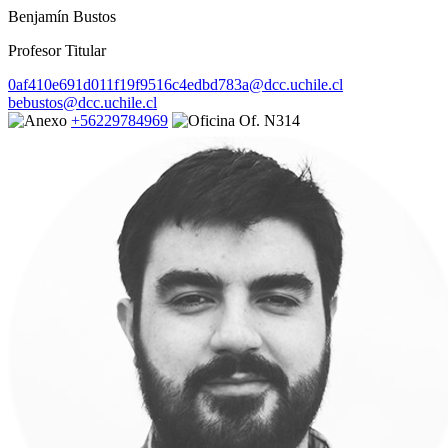
Benjamín Bustos
Profesor Titular
0af410e691d011f19f9516c4edbd783a@dcc.uchile.cl
bebustos@dcc.uchile.cl
+56229784969
Of. N314