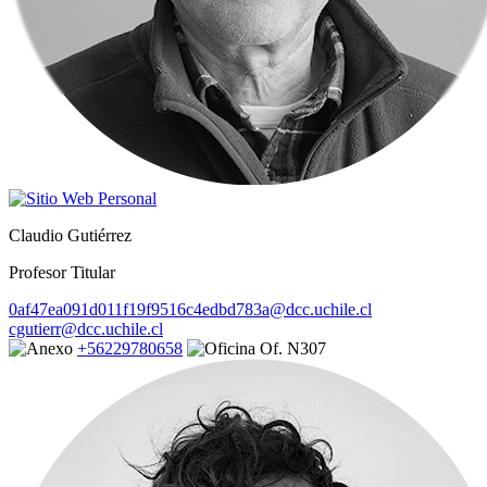
Claudio Gutiérrez
Profesor Titular
0af47ea091d011f19f9516c4edbd783a@dcc.uchile.cl
cgutierr@dcc.uchile.cl
+56229780658
Of. N307