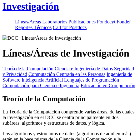
Investigación
Líneas/Áreas
Laboratorios
Publicaciones
Fondecyt
Fondef
Reportes Técnicos
Call for Postdocs
Líneas/Áreas de Investigación
Teoría de la Computación
Ciencia e Ingeniería de Datos
Seguridad
y Privacidad
Computación Centrada en las Personas
Ingeniería de
Software
Inteligencia Artificial
Lenguajes de Programación
Computación para Ciencia e Ingeniería
Educación en Computación
Teoría de la Computación
La Teoría de la Computación comprende varias áreas, de las cuales
la investigación en el DCC se centra principalmente en dos
subáreas: algoritmos y estructuras de datos, y lógica.
Los algoritmos y estructuras de datos (algoritmos de aquí en más)
están en la base misma de la Ciencia de la Computación y la