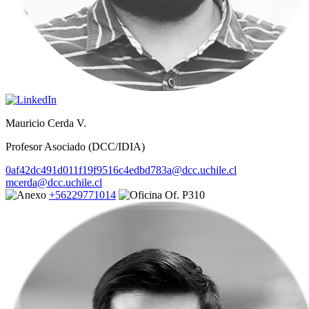
Mauricio Cerda V.
Profesor Asociado (DCC/IDIA)
0af42dc491d011f19f9516c4edbd783a@dcc.uchile.cl
mcerda@dcc.uchile.cl
+56229771014
Of. P310