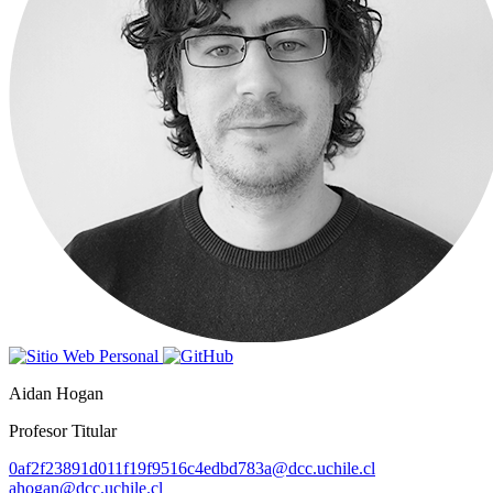
Aidan Hogan
Profesor Titular
0af2f23891d011f19f9516c4edbd783a@dcc.uchile.cl
ahogan@dcc.uchile.cl