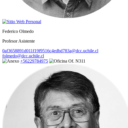
Federico Olmedo
Profesor Asistente
0af3658891d011f19f9516c4edbd783a@dcc.uchile.cl
folmedo@dcc.uchile.cl
+56229784975
Of. N311