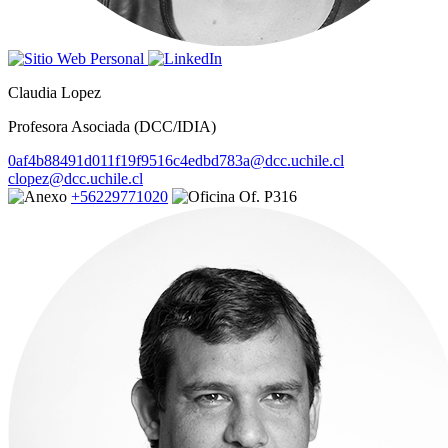
Claudia Lopez
Profesora Asociada (DCC/IDIA)
0af4b88491d011f19f9516c4edbd783a@dcc.uchile.cl
clopez@dcc.uchile.cl
+56229771020
Of. P316