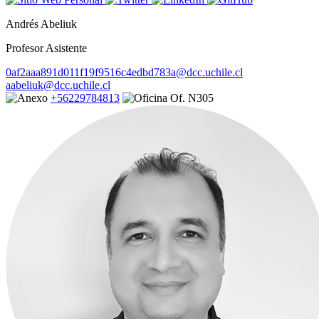
Andrés Abeliuk
Profesor Asistente
0af2aaa891d011f19f9516c4edbd783a@dcc.uchile.cl
aabeliuk@dcc.uchile.cl
+56229784813
Of. N305