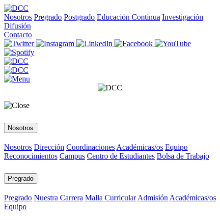
Nosotros
Pregrado
Postgrado
Educación Continua
Investigación
Difusión
Contacto
Nosotros
Nosotros
Dirección
Coordinaciones
Académicas/os
Equipo
Reconocimientos
Campus
Centro de Estudiantes
Bolsa de Trabajo
Pregrado
Pregrado
Nuestra Carrera
Malla Curricular
Admisión
Académicas/os
Equipo