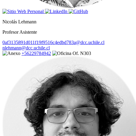
Nicolás Lehmann
Profesor Asistente
0af3135891d011f19f9516c4edbd783a@dcc.uchile.cl
nlehmann@dcc.uchile.cl
+56229784942
Of. N303