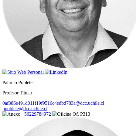
Patricio Poblete
Profesor Titular
0af386e491d011f19f9516c4edbd783a@dcc.uchile.cl
ppoblete@dcc.uchile.cl
+56229784972
Of. P313