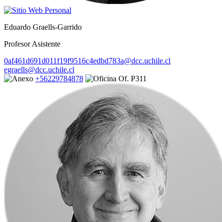
Eduardo Graells-Garrido
Profesor Asistente
0af461d691d011f19f9516c4edbd783a@dcc.uchile.cl
egraells@dcc.uchile.cl
+56229784878
Of. P311