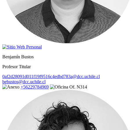
Benjamín Bustos
Profesor Titular
0af2d28091d011f19f9516c4edbd783a@dcc.uchile.cl
bebustos@dcc.uchile.cl
+56229784969
Of. N314