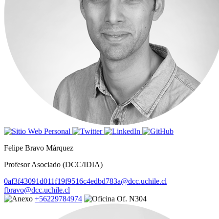
Felipe Bravo Márquez
Profesor Asociado (DCC/IDIA)
0af3f43091d011f19f9516c4edbd783a@dcc.uchile.cl
fbravo@dcc.uchile.cl
+56229784974
Of. N304