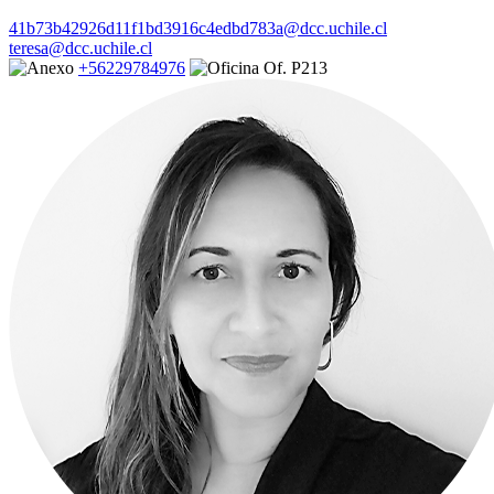
41b73b42926d11f1bd3916c4edbd783a@dcc.uchile.cl
teresa@dcc.uchile.cl
+56229784976
Of. P213