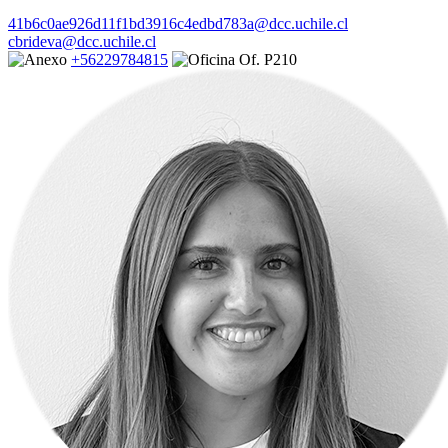
41b6c0ae926d11f1bd3916c4edbd783a@dcc.uchile.cl
cbrideva@dcc.uchile.cl
+56229784815
Of. P210