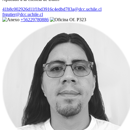
41b8c002926d11f1bd3916c4edbd783a@dcc.uchile.cl
frgutier@dcc.uchile.cl
+56229780886
Of. P323