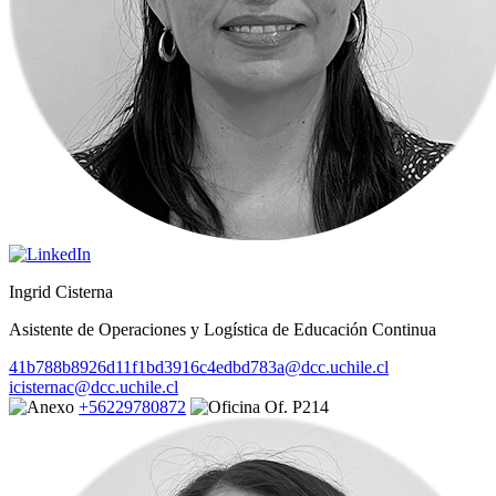
Ingrid Cisterna
Asistente de Operaciones y Logística de Educación Continua
41b788b8926d11f1bd3916c4edbd783a@dcc.uchile.cl
icisternac@dcc.uchile.cl
+56229780872
Of. P214