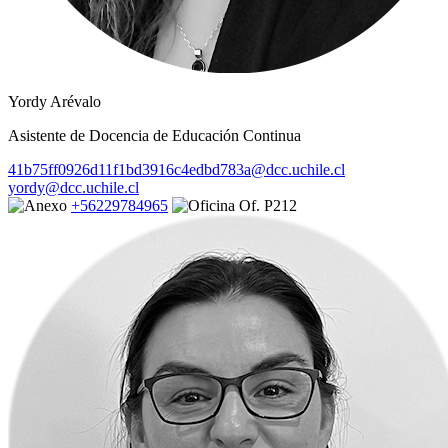
Yordy Arévalo
Asistente de Docencia de Educación Continua
41b75ff0926d11f1bd3916c4edbd783a@dcc.uchile.cl
yordy@dcc.uchile.cl
+56229784965
Of. P212