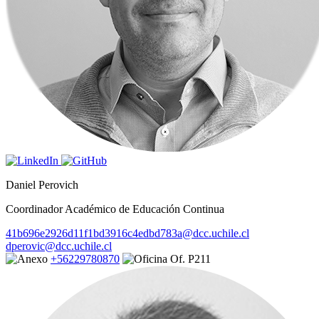
Daniel Perovich
Coordinador Académico de Educación Continua
41b696e2926d11f1bd3916c4edbd783a@dcc.uchile.cl
dperovic@dcc.uchile.cl
+56229780870
Of. P211