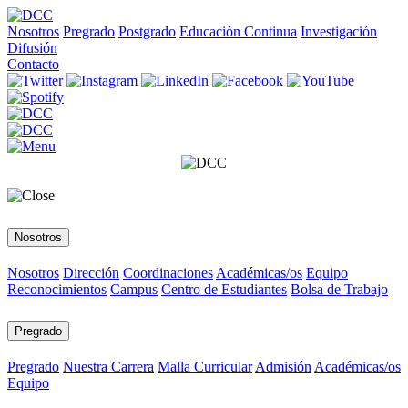
Nosotros
Pregrado
Postgrado
Educación Continua
Investigación
Difusión
Contacto
Nosotros
Nosotros
Dirección
Coordinaciones
Académicas/os
Equipo
Reconocimientos
Campus
Centro de Estudiantes
Bolsa de Trabajo
Pregrado
Pregrado
Nuestra Carrera
Malla Curricular
Admisión
Académicas/os
Equipo