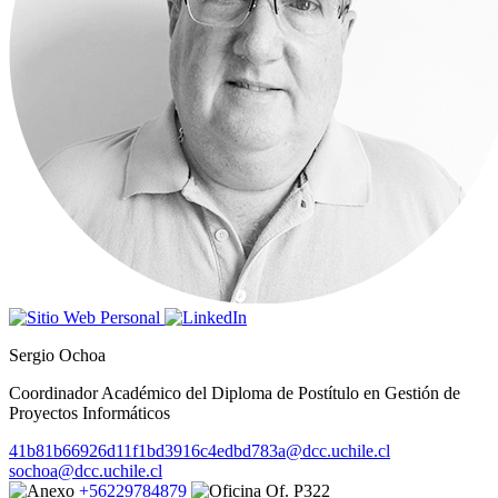
Sergio Ochoa
Coordinador Académico del Diploma de Postítulo en Gestión de
Proyectos Informáticos
41b81b66926d11f1bd3916c4edbd783a@dcc.uchile.cl
sochoa@dcc.uchile.cl
+56229784879
Of. P322