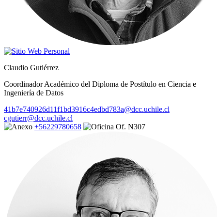
Claudio Gutiérrez
Coordinador Académico del Diploma de Postítulo en Ciencia e
Ingeniería de Datos
41b7e740926d11f1bd3916c4edbd783a@dcc.uchile.cl
cgutierr@dcc.uchile.cl
+56229780658
Of. N307