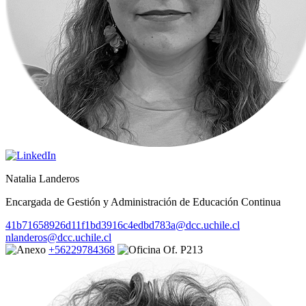
Natalia Landeros
Encargada de Gestión y Administración de Educación Continua
41b71658926d11f1bd3916c4edbd783a@dcc.uchile.cl
nlanderos@dcc.uchile.cl
+56229784368
Of. P213