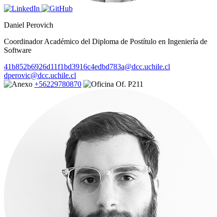
Daniel Perovich
Coordinador Académico del Diploma de Postítulo en Ingeniería de
Software
41b852b6926d11f1bd3916c4edbd783a@dcc.uchile.cl
dperovic@dcc.uchile.cl
+56229780870
Of. P211