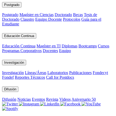
Postgrado
Postgrado
Magíster en Ciencias
Doctorado
Becas
Tesis de
Doctorado
Claustro
Equipo Docente
Protocolos
Guía para el
Estudiante
Educación Continua
Educación Continua
Magíster en TI
Diplomas
Bootcamps
Cursos
Programas Corporativos
Docentes
Equipo
Investigación
Investigación
Líneas/Áreas
Laboratorios
Publicaciones
Fondecyt
Fondef
Reportes Técnicos
Call for Postdocs
Difusión
Difusión
Noticias
Eventos
Revista
Videos
Aniversario 50