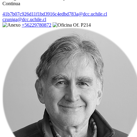
Continua
41b7b07c926d11f1bd3916c4edbd783a@dcc.uchile.cl
czuniga@dcc.uchile.cl
+56229780872
Of. P214