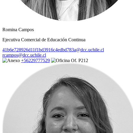
Romina Campos
Ejecutiva Comercial de Educación Continua
41b6e728926d11f1bd3916c4edbd783a@dcc.uchile.cl
rcampos@dcc.uchile.cl
+56229777529
Of. P212