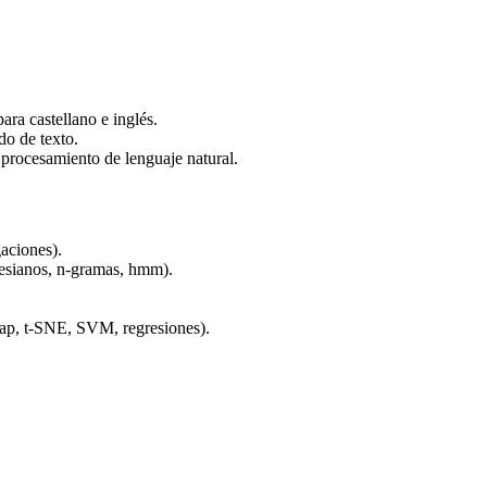
ra castellano e inglés.
do de texto.
procesamiento de lenguaje natural.
gaciones).
yesianos, n-gramas, hmm).
map, t-SNE, SVM, regresiones).