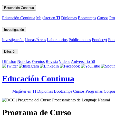
Educación Continua
Educación Continua
Magíster en TI
Diplomas
Bootcamps
Cursos
Pro
Investigación
Investigación
Líneas/Áreas
Laboratorios
Publicaciones
Fondecyt
Fon
Difusión
Difusión
Noticias
Eventos
Revista
Videos
Aniversario 50
Educación Continua
Magíster en TI
Diplomas
Bootcamps
Cursos
Programas Corpor
Programa de Curso