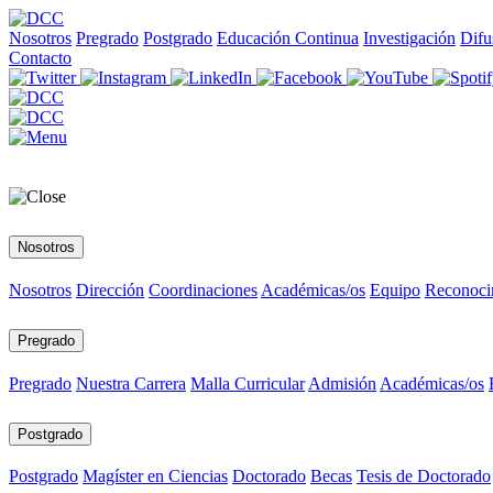
Nosotros
Pregrado
Postgrado
Educación Continua
Investigación
Difu
Contacto
Nosotros
Nosotros
Dirección
Coordinaciones
Académicas/os
Equipo
Reconoci
Pregrado
Pregrado
Nuestra Carrera
Malla Curricular
Admisión
Académicas/os
Postgrado
Postgrado
Magíster en Ciencias
Doctorado
Becas
Tesis de Doctorado