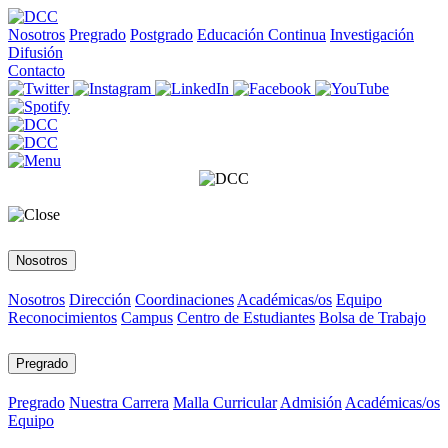
Nosotros
Pregrado
Postgrado
Educación Continua
Investigación
Difusión
Contacto
Nosotros
Nosotros
Dirección
Coordinaciones
Académicas/os
Equipo
Reconocimientos
Campus
Centro de Estudiantes
Bolsa de Trabajo
Pregrado
Pregrado
Nuestra Carrera
Malla Curricular
Admisión
Académicas/os
Equipo