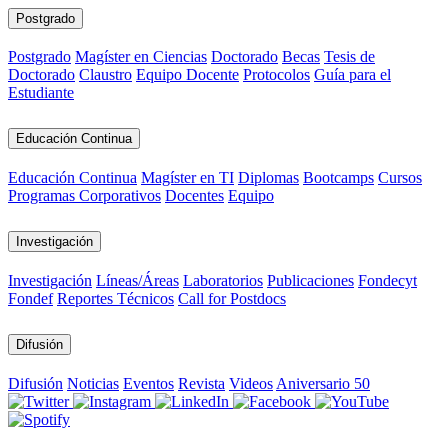
Postgrado
Postgrado
Magíster en Ciencias
Doctorado
Becas
Tesis de
Doctorado
Claustro
Equipo Docente
Protocolos
Guía para el
Estudiante
Educación Continua
Educación Continua
Magíster en TI
Diplomas
Bootcamps
Cursos
Programas Corporativos
Docentes
Equipo
Investigación
Investigación
Líneas/Áreas
Laboratorios
Publicaciones
Fondecyt
Fondef
Reportes Técnicos
Call for Postdocs
Difusión
Difusión
Noticias
Eventos
Revista
Videos
Aniversario 50