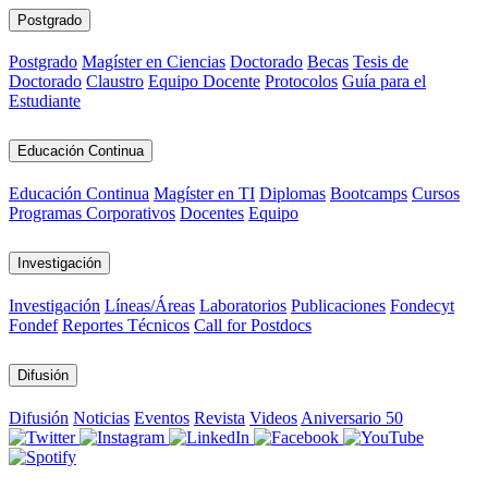
Postgrado
Postgrado
Magíster en Ciencias
Doctorado
Becas
Tesis de
Doctorado
Claustro
Equipo Docente
Protocolos
Guía para el
Estudiante
Educación Continua
Educación Continua
Magíster en TI
Diplomas
Bootcamps
Cursos
Programas Corporativos
Docentes
Equipo
Investigación
Investigación
Líneas/Áreas
Laboratorios
Publicaciones
Fondecyt
Fondef
Reportes Técnicos
Call for Postdocs
Difusión
Difusión
Noticias
Eventos
Revista
Videos
Aniversario 50