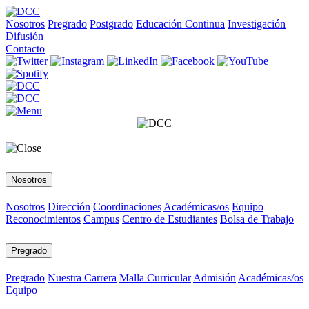
Nosotros
Pregrado
Postgrado
Educación Continua
Investigación
Difusión
Contacto
Nosotros
Nosotros
Dirección
Coordinaciones
Académicas/os
Equipo
Reconocimientos
Campus
Centro de Estudiantes
Bolsa de Trabajo
Pregrado
Pregrado
Nuestra Carrera
Malla Curricular
Admisión
Académicas/os
Equipo