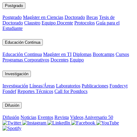
Postgrado
Postgrado
Magíster en Ciencias
Doctorado
Becas
Tesis de
Doctorado
Claustro
Equipo Docente
Protocolos
Guía para el
Estudiante
Educación Continua
Educación Continua
Magíster en TI
Diplomas
Bootcamps
Cursos
Programas Corporativos
Docentes
Equipo
Investigación
Investigación
Líneas/Áreas
Laboratorios
Publicaciones
Fondecyt
Fondef
Reportes Técnicos
Call for Postdocs
Difusión
Difusión
Noticias
Eventos
Revista
Videos
Aniversario 50