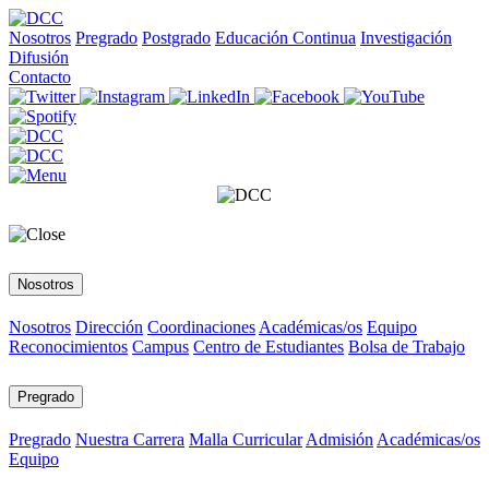
Nosotros
Pregrado
Postgrado
Educación Continua
Investigación
Difusión
Contacto
Nosotros
Nosotros
Dirección
Coordinaciones
Académicas/os
Equipo
Reconocimientos
Campus
Centro de Estudiantes
Bolsa de Trabajo
Pregrado
Pregrado
Nuestra Carrera
Malla Curricular
Admisión
Académicas/os
Equipo