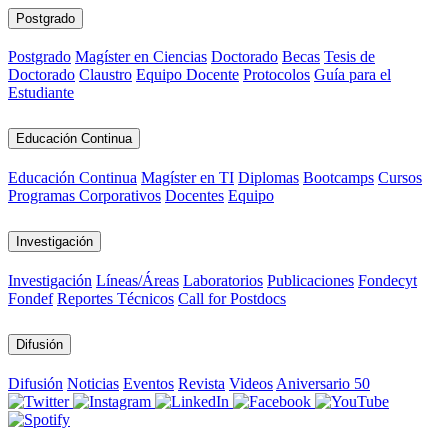
Postgrado
Postgrado
Magíster en Ciencias
Doctorado
Becas
Tesis de
Doctorado
Claustro
Equipo Docente
Protocolos
Guía para el
Estudiante
Educación Continua
Educación Continua
Magíster en TI
Diplomas
Bootcamps
Cursos
Programas Corporativos
Docentes
Equipo
Investigación
Investigación
Líneas/Áreas
Laboratorios
Publicaciones
Fondecyt
Fondef
Reportes Técnicos
Call for Postdocs
Difusión
Difusión
Noticias
Eventos
Revista
Videos
Aniversario 50