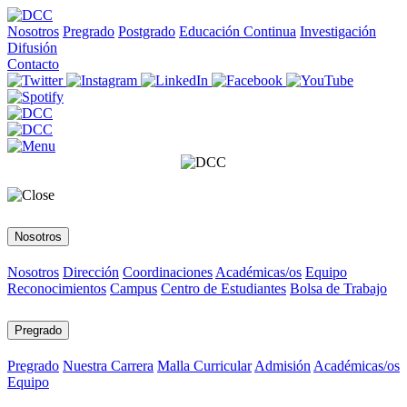
Nosotros
Pregrado
Postgrado
Educación Continua
Investigación
Difusión
Contacto
Nosotros
Nosotros
Dirección
Coordinaciones
Académicas/os
Equipo
Reconocimientos
Campus
Centro de Estudiantes
Bolsa de Trabajo
Pregrado
Pregrado
Nuestra Carrera
Malla Curricular
Admisión
Académicas/os
Equipo