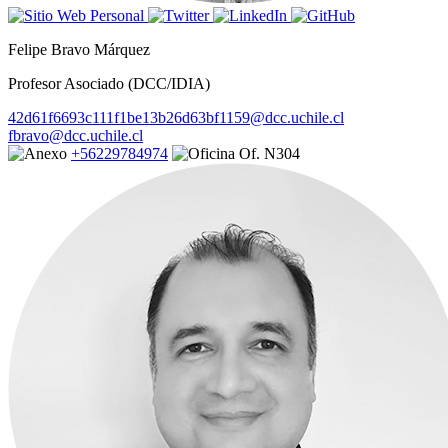
Felipe Bravo Márquez
Profesor Asociado (DCC/IDIA)
42d61f6693c111f1be13b26d63bf1159@dcc.uchile.cl
fbravo@dcc.uchile.cl
+56229784974
Of. N304