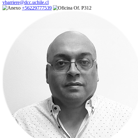
vbarriere@dcc.uchile.cl
+56229777539
Of. P312