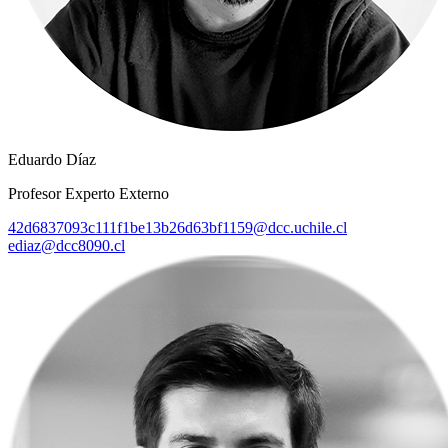
Eduardo Díaz
Profesor Experto Externo
42d6837093c111f1be13b26d63bf1159@dcc.uchile.cl
ediaz@dcc8090.cl