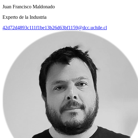
Juan Francisco Maldonado
Experto de la Industria
42d72d4893c111f1be13b26d63bf1159@dcc.uchile.cl