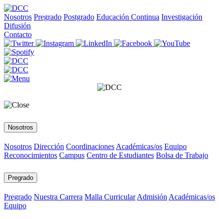
Nosotros
Pregrado
Postgrado
Educación Continua
Investigación
Difusión
Contacto
Nosotros
Nosotros
Dirección
Coordinaciones
Académicas/os
Equipo
Reconocimientos
Campus
Centro de Estudiantes
Bolsa de Trabajo
Pregrado
Pregrado
Nuestra Carrera
Malla Curricular
Admisión
Académicas/os
Equipo