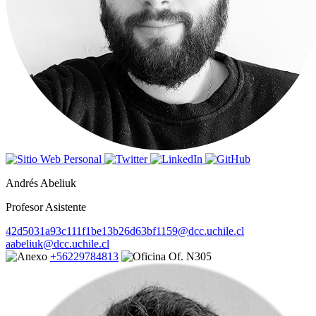
Andrés Abeliuk
Profesor Asistente
42d5031a93c111f1be13b26d63bf1159@dcc.uchile.cl
aabeliuk@dcc.uchile.cl
+56229784813
Of. N305