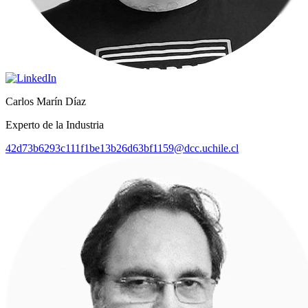
Carlos Marín Díaz
Experto de la Industria
42d73b6293c111f1be13b26d63bf1159@dcc.uchile.cl