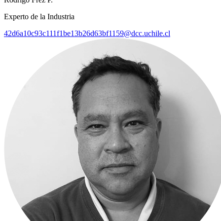
Experto de la Industria
42d6a10c93c111f1be13b26d63bf1159@dcc.uchile.cl