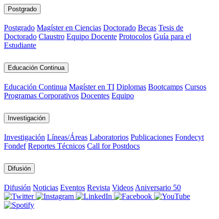
Postgrado
Postgrado
Magíster en Ciencias
Doctorado
Becas
Tesis de
Doctorado
Claustro
Equipo Docente
Protocolos
Guía para el
Estudiante
Educación Continua
Educación Continua
Magíster en TI
Diplomas
Bootcamps
Cursos
Programas Corporativos
Docentes
Equipo
Investigación
Investigación
Líneas/Áreas
Laboratorios
Publicaciones
Fondecyt
Fondef
Reportes Técnicos
Call for Postdocs
Difusión
Difusión
Noticias
Eventos
Revista
Videos
Aniversario 50