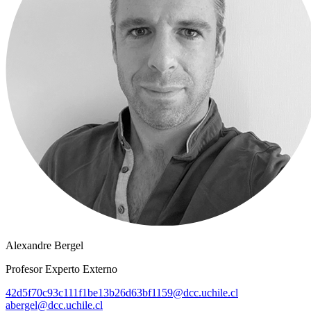
Alexandre Bergel
Profesor Experto Externo
42d5f70c93c111f1be13b26d63bf1159@dcc.uchile.cl
abergel@dcc.uchile.cl