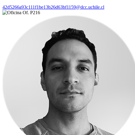
42d5266a93c111f1be13b26d63bf1159@dcc.uchile.cl
Of. P216