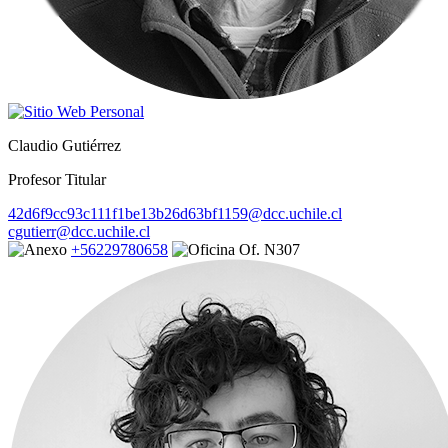
Claudio Gutiérrez
Profesor Titular
42d6f9cc93c111f1be13b26d63bf1159@dcc.uchile.cl
cgutierr@dcc.uchile.cl
+56229780658
Of. N307