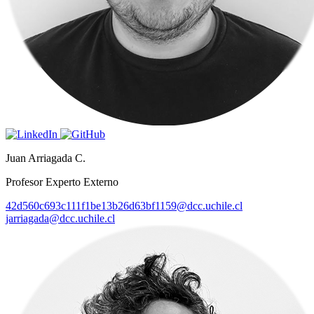
Juan Arriagada C.
Profesor Experto Externo
42d560c693c111f1be13b26d63bf1159@dcc.uchile.cl
jarriagada@dcc.uchile.cl