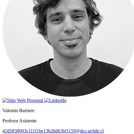
Valentin Barriere
Profesor Asistente
42d5838093c111f1be13b26d63bf1159@dcc.uchile.cl