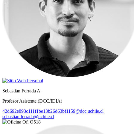
Sebastián Ferrada A.
Profesor Asistente (DCC/IDIA)
42d692e893c111f1be13b26d63bf1159@dcc.uchile.cl
sebastian.ferrada@uchile.cl
Of. O518