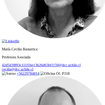
María Cecilia Bastarrica
Profesora Asociada
42d5d3f893c111f1be13b26d63bf1159@dcc.uchile.cl
cecilia@dcc.uchile.cl
+56229784814
Of. P318