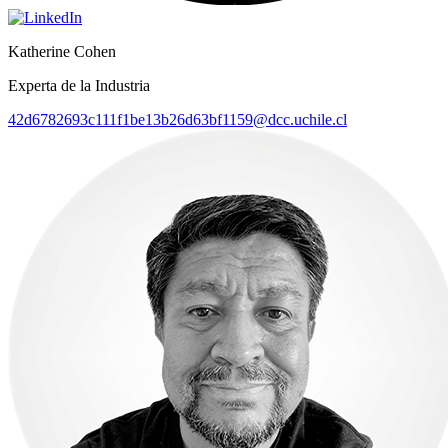
Katherine Cohen
Experta de la Industria
42d6782693c111f1be13b26d63bf1159@dcc.uchile.cl