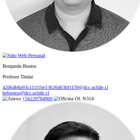
Benjamín Bustos
Profesor Titular
42d64b8a93c111f1be13b26d63bf1159@dcc.uchile.cl
bebustos@dcc.uchile.cl
+56229784969
Of. N314