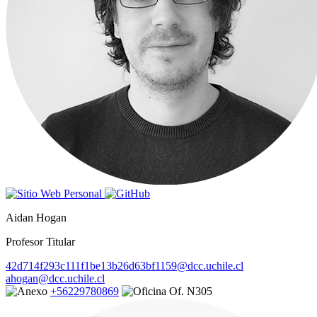
Aidan Hogan
Profesor Titular
42d714f293c111f1be13b26d63bf1159@dcc.uchile.cl
ahogan@dcc.uchile.cl
+56229780869
Of. N305