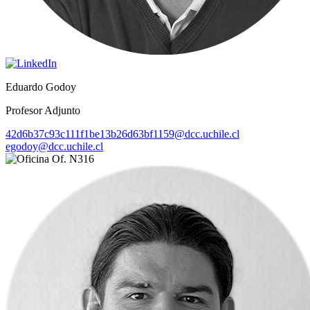
Eduardo Godoy
Profesor Adjunto
42d6b37c93c111f1be13b26d63bf1159@dcc.uchile.cl
egodoy@dcc.uchile.cl
Of. N316