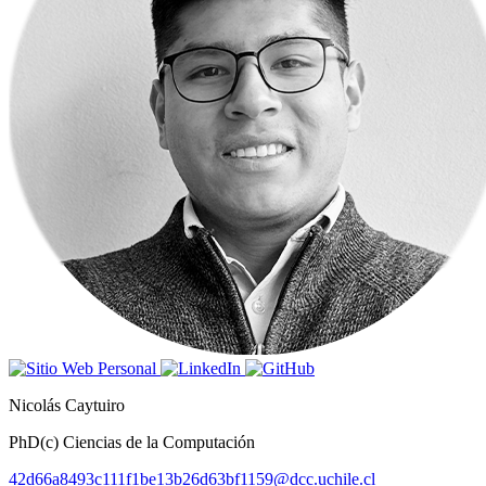
Nicolás Caytuiro
PhD(c) Ciencias de la Computación
42d66a8493c111f1be13b26d63bf1159@dcc.uchile.cl