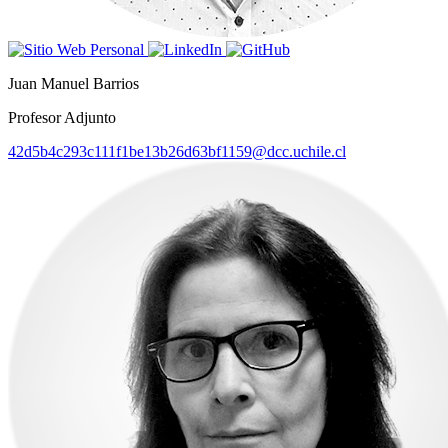
Juan Manuel Barrios
Profesor Adjunto
42d5b4c293c111f1be13b26d63bf1159@dcc.uchile.cl