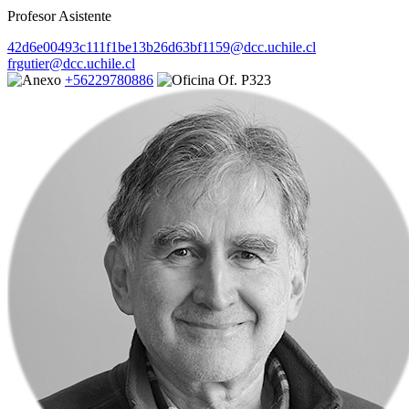
Profesor Asistente
42d6e00493c111f1be13b26d63bf1159@dcc.uchile.cl
frgutier@dcc.uchile.cl
+56229780886
Of. P323