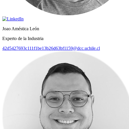
Joao Améstica León
Experto de la Industria
42d5427693c111f1be13b26d63bf1159@dcc.uchile.cl