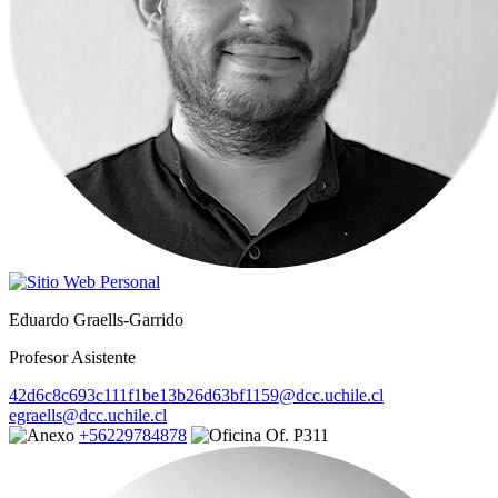
Eduardo Graells-Garrido
Profesor Asistente
42d6c8c693c111f1be13b26d63bf1159@dcc.uchile.cl
egraells@dcc.uchile.cl
+56229784878
Of. P311