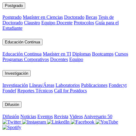
Postgrado
Postgrado
Magíster en Ciencias
Doctorado
Becas
Tesis de
Doctorado
Claustro
Equipo Docente
Protocolos
Guía para el
Estudiante
Educación Continua
Educación Continua
Magíster en TI
Diplomas
Bootcamps
Cursos
Programas Corporativos
Docentes
Equipo
Investigación
Investigación
Líneas/Áreas
Laboratorios
Publicaciones
Fondecyt
Fondef
Reportes Técnicos
Call for Postdocs
Difusión
Difusión
Noticias
Eventos
Revista
Videos
Aniversario 50