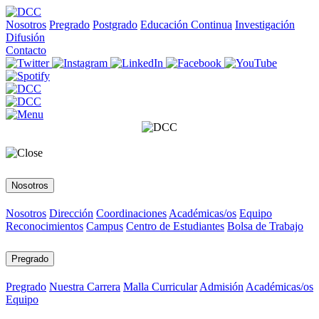
Nosotros
Pregrado
Postgrado
Educación Continua
Investigación
Difusión
Contacto
Nosotros
Nosotros
Dirección
Coordinaciones
Académicas/os
Equipo
Reconocimientos
Campus
Centro de Estudiantes
Bolsa de Trabajo
Pregrado
Pregrado
Nuestra Carrera
Malla Curricular
Admisión
Académicas/os
Equipo