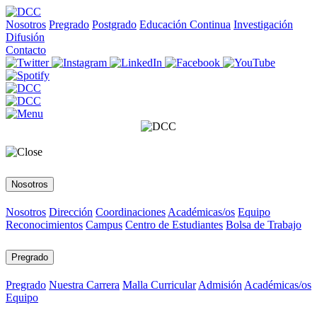
Nosotros
Pregrado
Postgrado
Educación Continua
Investigación
Difusión
Contacto
Nosotros
Nosotros
Dirección
Coordinaciones
Académicas/os
Equipo
Reconocimientos
Campus
Centro de Estudiantes
Bolsa de Trabajo
Pregrado
Pregrado
Nuestra Carrera
Malla Curricular
Admisión
Académicas/os
Equipo