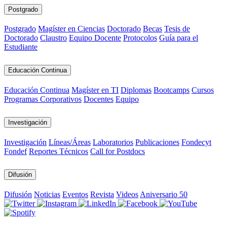
Postgrado
Postgrado
Magíster en Ciencias
Doctorado
Becas
Tesis de
Doctorado
Claustro
Equipo Docente
Protocolos
Guía para el
Estudiante
Educación Continua
Educación Continua
Magíster en TI
Diplomas
Bootcamps
Cursos
Programas Corporativos
Docentes
Equipo
Investigación
Investigación
Líneas/Áreas
Laboratorios
Publicaciones
Fondecyt
Fondef
Reportes Técnicos
Call for Postdocs
Difusión
Difusión
Noticias
Eventos
Revista
Videos
Aniversario 50