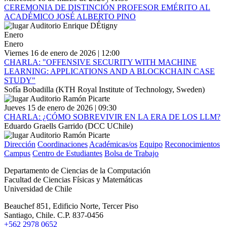
CEREMONIA DE DISTINCIÓN PROFESOR EMÉRITO AL
ACADÉMICO JOSÉ ALBERTO PINO
Auditorio Enrique DÉtigny
Enero
Enero
Viernes 16 de enero de 2026 | 12:00
CHARLA: "OFFENSIVE SECURITY WITH MACHINE
LEARNING: APPLICATIONS AND A BLOCKCHAIN CASE
STUDY"
Sofía Bobadilla (KTH Royal Institute of Technology, Sweden)
Auditorio Ramón Picarte
Jueves 15 de enero de 2026 | 09:30
CHARLA: ¿CÓMO SOBREVIVIR EN LA ERA DE LOS LLM?
Eduardo Graells Garrido (DCC UChile)
Auditorio Ramón Picarte
Dirección
Coordinaciones
Académicas/os
Equipo
Reconocimientos
Campus
Centro de Estudiantes
Bolsa de Trabajo
Departamento de Ciencias de la Computación
Facultad de Ciencias Físicas y Matemáticas
Universidad de Chile
Beauchef 851, Edificio Norte, Tercer Piso
Santiago, Chile. C.P. 837-0456
+562 2978 0652