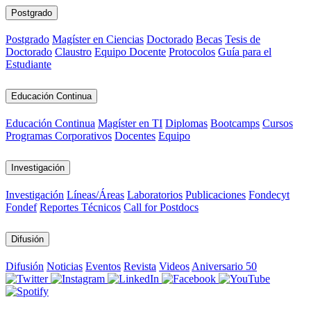
Postgrado
Postgrado
Magíster en Ciencias
Doctorado
Becas
Tesis de
Doctorado
Claustro
Equipo Docente
Protocolos
Guía para el
Estudiante
Educación Continua
Educación Continua
Magíster en TI
Diplomas
Bootcamps
Cursos
Programas Corporativos
Docentes
Equipo
Investigación
Investigación
Líneas/Áreas
Laboratorios
Publicaciones
Fondecyt
Fondef
Reportes Técnicos
Call for Postdocs
Difusión
Difusión
Noticias
Eventos
Revista
Videos
Aniversario 50