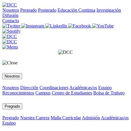
Nosotros
Pregrado
Postgrado
Educación Continua
Investigación
Difusión
Contacto
Nosotros
Nosotros
Dirección
Coordinaciones
Académicas/os
Equipo
Reconocimientos
Campus
Centro de Estudiantes
Bolsa de Trabajo
Pregrado
Pregrado
Nuestra Carrera
Malla Curricular
Admisión
Académicas/os
Equipo