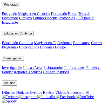
Postgrado
Postgrado
Magíster en Ciencias
Doctorado
Becas
Tesis de
Doctorado
Claustro
Equipo Docente
Protocolos
Guía para el
Estudiante
Educación Continua
Educación Continua
Magíster en TI
Diplomas
Bootcamps
Cursos
Programas Corporativos
Docentes
Equipo
Investigación
Investigación
Líneas/Áreas
Laboratorios
Publicaciones
Fondecyt
Fondef
Reportes Técnicos
Call for Postdocs
Difusión
Difusión
Noticias
Eventos
Revista
Videos
Aniversario 50