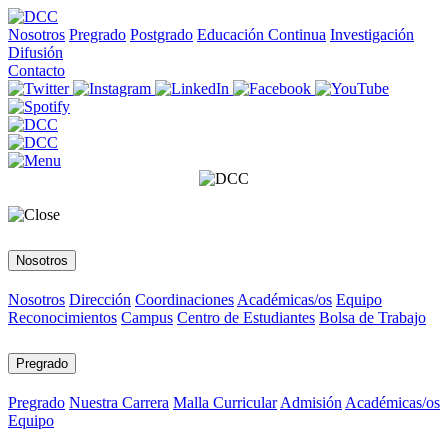
Nosotros
Pregrado
Postgrado
Educación Continua
Investigación
Difusión
Contacto
Nosotros
Nosotros
Dirección
Coordinaciones
Académicas/os
Equipo
Reconocimientos
Campus
Centro de Estudiantes
Bolsa de Trabajo
Pregrado
Pregrado
Nuestra Carrera
Malla Curricular
Admisión
Académicas/os
Equipo