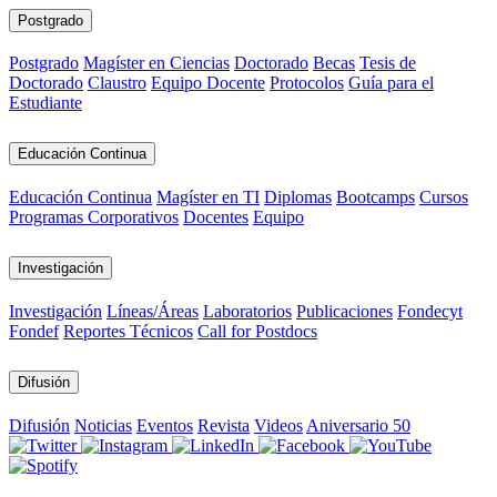
Postgrado
Postgrado
Magíster en Ciencias
Doctorado
Becas
Tesis de
Doctorado
Claustro
Equipo Docente
Protocolos
Guía para el
Estudiante
Educación Continua
Educación Continua
Magíster en TI
Diplomas
Bootcamps
Cursos
Programas Corporativos
Docentes
Equipo
Investigación
Investigación
Líneas/Áreas
Laboratorios
Publicaciones
Fondecyt
Fondef
Reportes Técnicos
Call for Postdocs
Difusión
Difusión
Noticias
Eventos
Revista
Videos
Aniversario 50