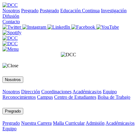
Nosotros
Pregrado
Postgrado
Educación Continua
Investigación
Difusión
Contacto
Nosotros
Nosotros
Dirección
Coordinaciones
Académicas/os
Equipo
Reconocimientos
Campus
Centro de Estudiantes
Bolsa de Trabajo
Pregrado
Pregrado
Nuestra Carrera
Malla Curricular
Admisión
Académicas/os
Equipo